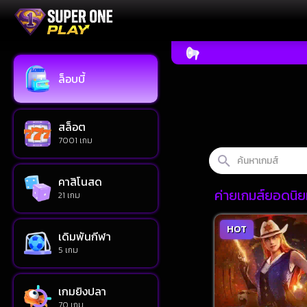
ล็อบบี้
สล็อต
7001
เกม
คาสิโนสด
ค่ายเกมส์ยอดนิย
21
เกม
HOT
เดิมพันกีฬา
5
เกม
เกมยิงปลา
70
เกม