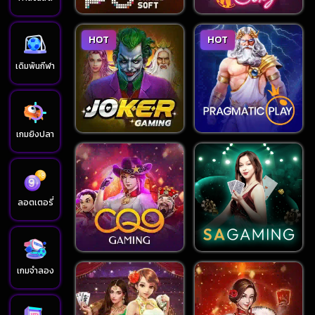
HOT
HOT
เดิมพันกีฬา
เกมยิงปลา
ลอตเตอรี่
เกมจำลอง