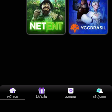
หน้าแรก
โปรโมชั่น
สอบถาม
เข้าสู่ระบบ